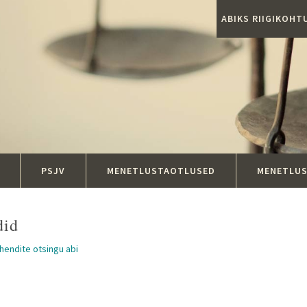
ABIKS RIIGIKOH
PSJV
MENETLUSTAOTLUSED
MENETLU
did
ahendite otsingu abi