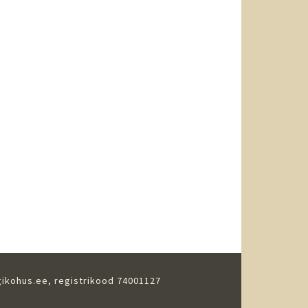
gikohus.ee
, registrikood 74001127