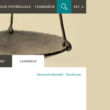
TUSSE PÖÖRDUJALE
TEABENÕUE
EST
SED
LAHENDID
Viimased lahendid
Täisekraan