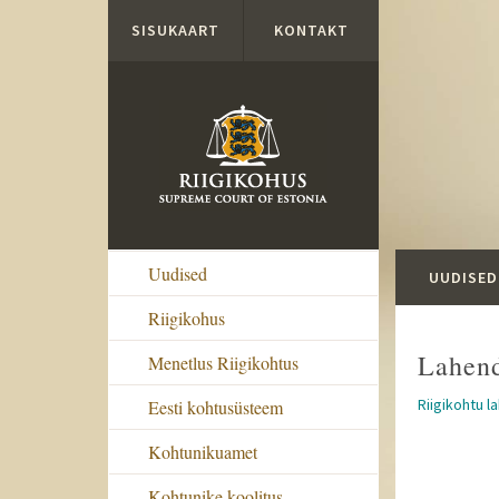
Liigu edasi põhisisu juurde
SISUKAART
KONTAKT
Uudised
UUDISED
Riigikohus
Lahen
Menetlus Riigikohtus
Riigikohtu l
Eesti kohtusüsteem
Kohtunikuamet
Kohtunike koolitus