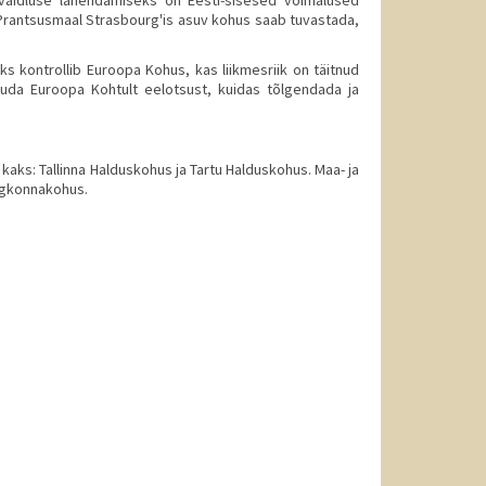
Prantsusmaal Strasbourg'is asuv kohus saab tuvastada,
s kontrollib Euroopa Kohus, kas liikmesriik on täitnud
luda Euroopa Kohtult eelotsust, kuidas tõlgendada ja
 kaks: Tallinna Halduskohus ja Tartu Halduskohus. Maa- ja
ingkonnakohus.