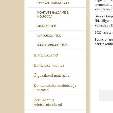
OMAVALITSUSKOGUD
ammendatud,
kas riik on 
KOHTUTE HALDAMISE
Luksemburgi
NÕUKODA
liidu õigus
kohaldada E
MAAKOHTUD
2025. aasta 
HALDUSKOHTUD
Eestis on ne
halduskohtu
RINGKONNAKOHTUD
Kohtunikuamet
Kohtunike koolitus
Õigusalased materjalid
Kohtupraktika analüüsid ja
ülevaated
Eesti kohtute
eelotsusetaotlused