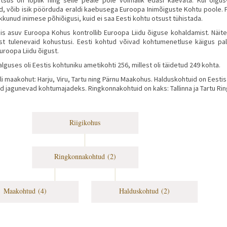
 võib isik pöörduda eraldi kaebusega Euroopa Inimõiguste Kohtu poole. 
rikkunud inimese põhiõigusi, kuid ei saa Eesti kohtu otsust tühistada.
s asuv Euroopa Kohus kontrollib Euroopa Liidu õiguse kohaldamist. Näitek
est tulenevaid kohustusi. Eesti kohtud võivad kohtumenetluse käigus pa
uroopa Liidu õigust.
alguses oli Eestis kohtuniku ametikohti 256, millest oli täidetud 249 kohta.
li maakohut: Harju, Viru, Tartu ning Pärnu Maakohus. Halduskohtuid on Eestis
d jagunevad kohtumajadeks. Ringkonnakohtuid on kaks: Tallinna ja Tartu R
Riigikohus
Ringkonnakohtud (2)
Maakohtud (4)
Halduskohtud (2)