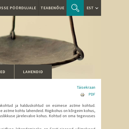
TUSSE PÖÖRDUJALE
TEABENÕUE
EST
SED
LAHENDID
Täisekraan
PDF
aakohtud ja halduskohtud on esimese astme kohtud.
se astme kohtu lahendeid. Riigikohus on kõrgeim kohus,
aduslikkuse järelevalve kohus. Kohtud on oma tegevuses
usvaidluse lahendamiseks on Eesti-sisesed võimalused