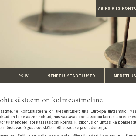
ABIKS RIIGIKOH
PSJV
MENETLUSTAOTLUSED
MENETLU
kohtusüsteem on kolmeastmeline
eastmeline kohtusüsteem on ülesehituselt üks Euroopa lihtsamaid. M
htud on teise astme kohtud, mis vaatavad apellatsiooni korras läbi esime
kohtulahendeid läbi kassatsiooni korras. Riigikohus on ühtlasi ka põhise
ja mõistavad õigust kooskõlas põhiseaduse ja seadustega.
otsus on lõplik ning selle peale pole võimalik edasi kaevata. Kui õig