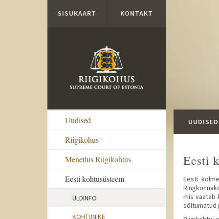
Liigu edasi põhisisu juurde
SISUKAART
KONTAKT
Uudised
UUDISED
Riigikohus
Eesti 
Menetlus Riigikohtus
Eesti kohtusüsteem
Eesti kolm
Ringkonnako
mis vaatab 
ÜLDINFO
sõltumatud 
KOHTUNIKE
Riigikohtu 