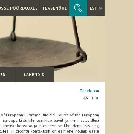
TUSSE PÖÖRDUJALE
TEABENÕUE
EST
SED
LAHENDID
Täisekraan
PDF
 of European Supreme Judicial Courts of the European
uroopa Liidu liikmesriikide tsiviil- ja kriminaalvaidlusi
vahelise koostöö ja infovahetuse tihendamiseks ning
tutes. Riigikohtu kontaktisik on esimehe nõunik
Karin