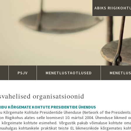
ABIKS RIIGIKOH
PSJV
MENETLUSTAOTLUSED
MENETLU
vahelised organisatsioonid
IIDU KÕRGEMATE KOHTUTE PRESIDENTIDE ÜHENDUS
du Kõrgemate Kohtute Presidentide Ühenduse (Network of the Presidents
 on Riigikohus alates selle loomisest 10. märtsil 2004. Ühenduse liikmed on E
 kõrgeimate kohtute esimehed. Võrgustik pakub võimaluse kohtute oma
uuhulgas kohtunikele praktikat teiste EL liikmesriikide kõrgemates koh