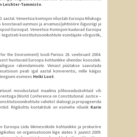
n Leichter-Tammisto
.
0. aastal. Veneetsia komisjon nõustab Euroopa Nõukogu
 koostavad uurimusi ja arvamusi/juhtnööre õigusriigi ja
aspool Euroopat. Veneetsia Komisjoni kuuluvad Euroopa
es tegutseb konstitutsioonikohtute esindajate võrgustik,
 the Environment) loodi Pariisis 28. veebruaril 2004.
est huvituvaid Euroopa kohtunikke ühendav koosolek.
naõiguse rakendamisele. Viimast püütakse saavutada
satsioon peab igal aastal konverentsi, mille käigus
olleegiumi esimees
Heiki Loot
.
oetusel moodustatud maailma põhiseaduskohtuid või
entsiga (World Conference on Constitutional Justice –
onstitutsioonikohtute vahelist dialoogi ja propageerida
ntiid. Riigikohtu kontaktisik on esimehe nõunik
Karin
n Euroopa Liidu liikmesriikide kohtunikke ja prokuröre
gikohus on organisatsiooni liige alates 3. juunist 2009.