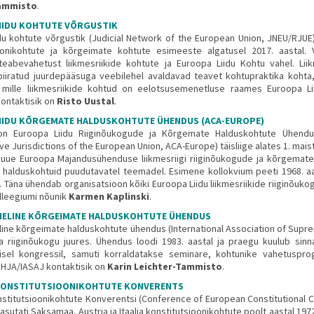
Tammisto
.
IIDU KOHTUTE VÕRGUSTIK
du kohtute võrgustik (Judicial Network of the European Union, JNEU/RJUE) 
ioonikohtute ja kõrgeimate kohtute esimeeste algatusel 2017. aastal
eabevahetust liikmesriikide kohtute ja Euroopa Liidu Kohtu vahel. Lii
piiratud juurdepääsuga veebilehel avaldavad teavet kohtupraktika kohta
 mille liikmesriikide kohtud on eelotsusemenetluse raames Euroopa Li
kontaktisik on
Risto Uustal
.
IIDU KÕRGEMATE HALDUSKOHTUTE ÜHENDUS (ACA-EUROPE)
 on Euroopa Liidu Riiginõukogude ja Kõrgemate Halduskohtute Ühend
ve Jurisdictions of the European Union, ACA-Europe) täisliige alates 1. maist
kuue Euroopa Majandusühenduse liikmesriigi riiginõukogude ja kõrgemate
 halduskohtuid puudutavatel teemadel. Esimene kollokvium peeti 1968. aas
. Täna ühendab organisatsioon kõiki Euroopa Liidu liikmesriikide riiginõuko
lleegiumi nõunik
Karmen Kaplinski
.
ELINE KÕRGEIMATE HALDUSKOHTUTE ÜHENDUS
ine kõrgeimate halduskohtute ühendus (International Association of Supre
 riiginõukogu juures. Ühendus loodi 1983. aastal ja praegu kuulub sin
isel kongressil, samuti korraldatakse seminare, kohtunike vahetuspr
AIHJA/IASAJ kontaktisik on
Karin Leichter-Tammisto
.
KONSTITUTSIOONIKOHTUTE KONVERENTS
titutsioonikohtute Konverentsi (Conference of European Constitutional Cour
asutati Saksamaa, Austria ja Itaalia konstitutsioonikohtute poolt aastal 1