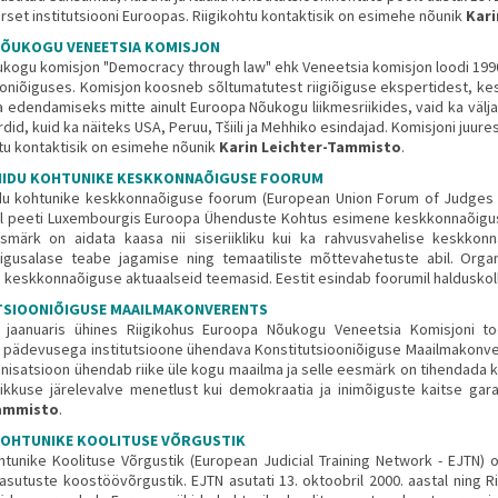
set institutsiooni Euroopas. Riigikohtu kontaktisik on esimehe nõunik
Kari
ÕUKOGU VENEETSIA KOMISJON
kogu komisjon "Democracy through law" ehk Veneetsia komisjon loodi 199
ooniõiguses. Komisjon koosneb sõltumatutest riigiõiguse ekspertidest, kes
 edendamiseks mitte ainult Euroopa Nõukogu liikmesriikides, vaid ka välj
id, kuid ka näiteks USA, Peruu, Tšiili ja Mehhiko esindajad. Komisjoni juur
htu kontaktisik on esimehe nõunik
Karin Leichter-Tammisto
.
IIDU KOHTUNIKE KESKKONNAÕIGUSE FOORUM
du kohtunike keskkonnaõiguse foorum (European Union Forum of Judges for
l peeti Luxembourgis Euroopa Ühenduste Kohtus esimene keskkonnaõigus
smärk on aidata kaasa nii siseriikliku kui ka rahvusvahelise keskkon
gusalase teabe jagamise ning temaatiliste mõttevahetuste abil. Organi
e keskkonnaõiguse aktuaalseid teemasid. Eestit esindab foorumil haldusk
SIOONIÕIGUSE MAAILMAKONVERENTS
a jaanuaris ühines Riigikohus Euroopa Nõukogu Veneetsia Komisjoni t
pädevusega institutsioone ühendava Konstitutsiooniõiguse Maailmakonver
nisatsioon ühendab riike üle kogu maailma ja selle eesmärk on tihendada k
ikkuse järelevalve menetlust kui demokraatia ja inimõiguste kaitse gara
Tammisto
.
OHTUNIKE KOOLITUSE VÕRGUSTIK
tunike Koolituse Võrgustik (European Judicial Training Network - EJTN) o
asutuste koostöövõrgustik. EJTN asutati 13. oktoobril 2000. aastal ning Rii