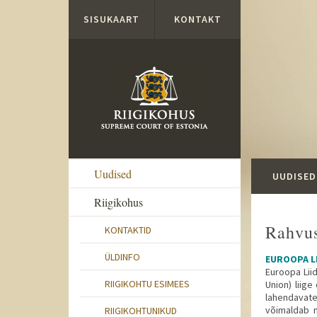
Liigu edasi põhisisu juurde
SISUKAART
KONTAKT
Uudised
UUDISED
Riigikohus
Rahvus
KONTAKTID
ÜLDINFO
EUROOPA L
Euroopa Lii
RIIGIKOHTU ESIMEES
Union) liige
lahendavate
võimaldab m
RIIGIKOHTUNIKUD