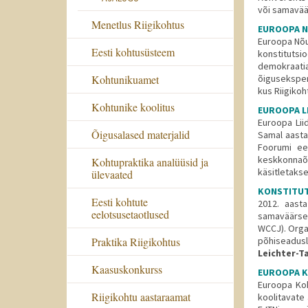
või samaväär
Menetlus Riigikohtus
EUROOPA N
Euroopa Nõu
Eesti kohtusüsteem
konstitutsi
demokraatia
õiguseksperd
Kohtunikuamet
kus Riigiko
Kohtunike koolitus
EUROOPA L
Euroopa Lii
Õigusalased materjalid
Samal aasta
Foorumi ee
keskkonnaõi
Kohtupraktika analüüsid ja
käsitletaks
ülevaated
KONSTITUT
Eesti kohtute
2012. aast
eelotsusetaotlused
samaväärse 
WCCJ). Orga
põhiseadusl
Praktika Riigikohtus
Leichter-
Kaasuskonkurss
EUROOPA K
Euroopa Koh
Riigikohtu aastaraamat
koolitavate 