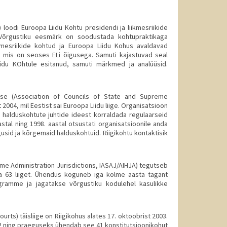
loodi Euroopa Liidu Kohtu presidendi ja liikmesriikide
. Võrgustiku eesmärk on soodustada kohtupraktikaga
kmesriikide kohtud ja Euroopa Liidu Kohus avaldavad
, mis on seoses ELi õigusega. Samuti kajastuvad seal
idu KOhtule esitanud, samuti märkmed ja analüüsid.
use (Association of Councils of State and Supreme
 2004, mil Eestist sai Euroopa Liidu liige. Organisatsioon
 halduskohtute juhtide ideest korraldada regulaarseid
tal ning 1998. aastal otsustati organisatsioonile anda
gusid ja kõrgemaid halduskohtuid. Riigikohtu kontaktisik
me Administration Jurisdictions, IASAJ/AIHJA) tegutseb
na 63 liiget. Ühendus koguneb iga kolme aasta tagant
ogramme ja jagatakse võrgustiku kodulehel kasulikke
ts) täisliige on Riigikohus alates 17. oktoobrist 2003.
972 ning praeguseks ühendab see 41 konstitutsioonikohut