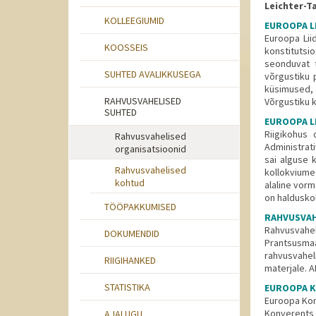
Leichter-
KOLLEEGIUMID
EUROOPA L
Euroopa Lii
KOOSSEIS
konstituts
seonduvat t
SUHTED AVALIKKUSEGA
võrgustiku 
küsimused,
RAHVUSVAHELISED
Võrgustiku 
SUHTED
EUROOPA L
Riigikohus
Rahvusvahelised
Administrati
organisatsioonid
sai alguse 
Rahvusvahelised
kollokviume
kohtud
alaline vorm
on haldusko
TÖÖPAKKUMISED
RAHVUSVAH
Rahvusvahel
DOKUMENDID
Prantsusmaa
rahvusvahel
RIIGIHANKED
materjale. 
STATISTIKA
EUROOPA 
Euroopa Kons
Konverents 
AJALUGU