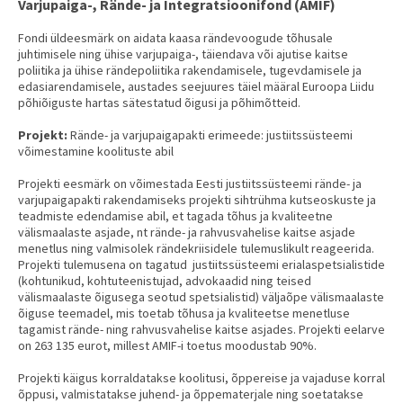
Varjupaiga-, Rände- ja Integratsioonifond (AMIF)
Fondi üldeesmärk on aidata kaasa rändevoogude tõhusale
juhtimisele ning ühise varjupaiga-, täiendava või ajutise kaitse
poliitika ja ühise rändepoliitika rakendamisele, tugevdamisele ja
edasiarendamisele, austades seejuures täiel määral Euroopa Liidu
põhiõiguste hartas sätestatud õigusi ja põhimõtteid.
Projekt:
Rände- ja varjupaigapakti erimeede: justiitssüsteemi
võimestamine koolituste abil
Projekti eesmärk on võimestada Eesti justiitssüsteemi rände- ja
varjupaigapakti rakendamiseks projekti sihtrühma kutseoskuste ja
teadmiste edendamise abil, et tagada tõhus ja kvaliteetne
välismaalaste asjade, nt rände- ja rahvusvahelise kaitse asjade
menetlus ning valmisolek rändekriisidele tulemuslikult reageerida.
Projekti tulemusena on tagatud justiitssüsteemi erialaspetsialistide
(kohtunikud, kohtuteenistujad, advokaadid ning teised
välismaalaste õigusega seotud spetsialistid) väljaõpe välismaalaste
õiguse teemadel, mis toetab tõhusa ja kvaliteetse menetluse
tagamist rände- ning rahvusvahelise kaitse asjades. Projekti eelarve
on 263 135 eurot, millest AMIF-i toetus moodustab 90%.
Projekti käigus korraldatakse koolitusi, õppereise ja vajaduse korral
õppusi, valmistatakse juhend- ja õppematerjale ning soetatakse