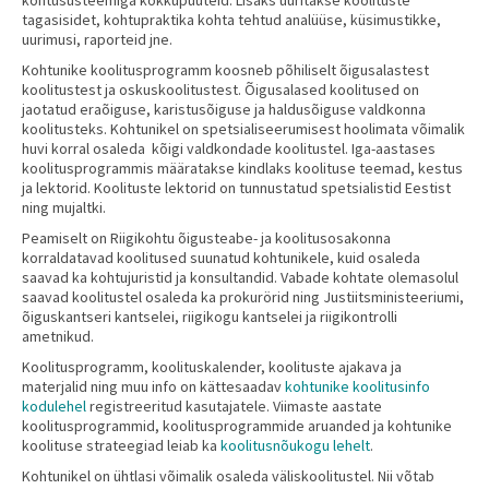
tagasisidet, kohtupraktika kohta tehtud analüüse, küsimustikke,
uurimusi, raporteid jne.
Kohtunike koolitusprogramm koosneb põhiliselt õigusalastest
koolitustest ja oskuskoolitustest. Õigusalased koolitused on
jaotatud eraõiguse, karistusõiguse ja haldusõiguse valdkonna
koolitusteks. Kohtunikel on spetsialiseerumisest hoolimata võimalik
huvi korral osaleda kõigi valdkondade koolitustel. Iga-aastases
koolitusprogrammis määratakse kindlaks koolituse teemad, kestus
ja lektorid. Koolituste lektorid on tunnustatud spetsialistid Eestist
ning mujaltki.
Peamiselt on Riigikohtu õigusteabe- ja koolitusosakonna
korraldatavad koolitused suunatud kohtunikele, kuid osaleda
saavad ka kohtujuristid ja konsultandid. Vabade kohtate olemasolul
saavad koolitustel osaleda ka prokurörid ning Justiitsministeeriumi,
õiguskantseri kantselei, riigikogu kantselei ja riigikontrolli
ametnikud.
Koolitusprogramm, koolituskalender, koolituste ajakava ja
materjalid ning muu info on kättesaadav
kohtunike koolitusinfo
kodulehel
registreeritud kasutajatele. Viimaste aastate
koolitusprogrammid, koolitusprogrammide aruanded ja kohtunike
koolituse strateegiad leiab ka
koolitusnõukogu lehelt
.
Kohtunikel on ühtlasi võimalik osaleda väliskoolitustel. Nii võtab