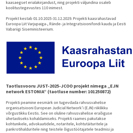
kaasaegset erialakirjandust, ning projekti väljundina osaleb
koolitustegevustes 110 inimest.
Projekt kestab 01.10.2025-31.12.2029. Projekti kaasrahastavad
Euroopa Liit Varjupaiga-, Rände- ja Integratsioonifondi kaudu ja Eesti
Vabariigi Siseministeerium.
Taotlusvooru JUST-2025-JCOO projekt nimega „EJN
network ESTONIA“ (taotluse number: 101250872)
Projekti peamine eesmärk on tugevdada rahvusvahelise
organisatsiooni European Judicial Network’i (EJN) riiklikku
võrgustikku Eestis. See on oluline rahvusvahelise eraõiguse
ühetaoliseks kohaldamiseks. Projekti raames pakutakse
kohtunikele, advokaatidele, notaritele, kohtutäituritele ja
pankrotihalduritele ning teistele õigustöötajatele teadmisi ja