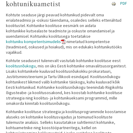
kohtunikuametist
PDF
Kohtute seaduse järgi peavad kohtunikud pidevalt oma
erialateadmisi ja -oskusi täiendama, osaledes selleks ettenähtud
koolitustel. Kohtunike koolituse eesmärk on aidata
kohtunikke kutsealaste teadmiste ja oskuste omandamisel ja
uuendamisel. Kohtuniku koolitusega toetatakse
kohtuniku kompetentsimudelis
nimetatud kompetentse
(teadmised, oskused ja hoiakud), mis on edukaks kohtunikutööks
vajalikud.
Kohtute seadusest tulenevalt vastutab kohtunike koolituse eest
koolitusnõukogu
, mis on üks Eesti kohtunike omavalitsusorganitest.
Lisaks kohtunikele kuuluvad koolitusnõukokku prokuratuuri,
Justiitsministeeriumi ja Tartu Ülikooli esindajad. Koolitusnõukogu
kohtunikest liikmed valib kohtunike täiskogu, kuhu kuuluvad kõik
Eesti kohtunikud. Kohtunike koolitusnõukogu teenindab Riigikohtu
õigusteabe- ja koolitusosakond, kes koostab kohtunike koolituse
strateegia
ning koolitus- ja kohtunikueksami programmid, mille
omakorda kinnitab koolitusnõukogu.
Kohtunike koolituse strateegia ja koolitusprogrammide koostamise
aluseks on kohtunike koolitusvajadus ja toimunud koolituste
tulemuste analüüs. Selleks kasutatakse suhtlemist kohtunike,
kohtuametnike ning koostööpartneritega, kellel on
kohtusüsteemiga kokkupuuteid. Lisaks uuritakse koolituste