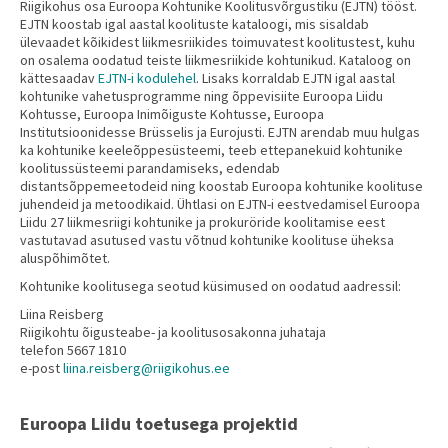
Riigikohus osa Euroopa Kohtunike Koolitusvõrgustiku (EJTN) tööst.
EJTN koostab igal aastal koolituste kataloogi, mis sisaldab
ülevaadet kõikidest liikmesriikides toimuvatest koolitustest, kuhu
on osalema oodatud teiste liikmesriikide kohtunikud. Kataloog on
kättesaadav
EJTN-i kodulehel
. Lisaks korraldab EJTN igal aastal
kohtunike vahetusprogramme ning õppevisiite Euroopa Liidu
Kohtusse, Euroopa Inimõiguste Kohtusse, Euroopa
Institutsioonidesse Brüsselis ja Eurojusti. EJTN arendab muu hulgas
ka kohtunike keeleõppesüsteemi, teeb ettepanekuid kohtunike
koolitussüsteemi parandamiseks, edendab
distantsõppemeetodeid ning koostab Euroopa kohtunike koolituse
juhendeid ja metoodikaid. Ühtlasi on EJTN-i eestvedamisel Euroopa
Liidu 27 liikmesriigi kohtunike ja prokuröride koolitamise eest
vastutavad asutused vastu võtnud kohtunike koolituse üheksa
aluspõhimõtet.
Kohtunike koolitusega seotud küsimused on oodatud aadressil:
Liina Reisberg
Riigikohtu õigusteabe- ja koolitusosakonna juhataja
telefon 5667 1810
e-post
liina.reisberg@riigikohus.ee
Euroopa Liidu toetusega projektid