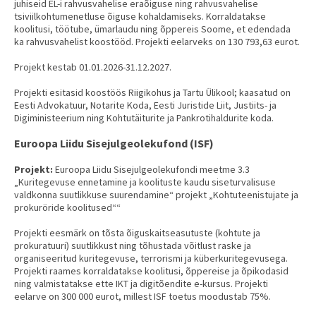
juhiseid EL-i rahvusvahelise eraõiguse ning rahvusvahelise
tsiviilkohtumenetluse õiguse kohaldamiseks. Korraldatakse
koolitusi, töötube, ümarlaudu ning õppereis Soome, et edendada
ka rahvusvahelist koostööd. Projekti eelarveks on 130 793,63 eurot.
Projekt kestab 01.01.2026-31.12.2027.
Projekti esitasid koostöös Riigikohus ja Tartu Ülikool; kaasatud on
Eesti Advokatuur, Notarite Koda, Eesti Juristide Liit, Justiits- ja
Digiministeerium ning Kohtutäiturite ja Pankrotihaldurite koda.
Euroopa Liidu Sisejulgeolekufond (ISF)
Projekt:
Euroopa Liidu Sisejulgeolekufondi meetme 3.3
„Kuritegevuse ennetamine ja koolituste kaudu siseturvalisuse
valdkonna suutlikkuse suurendamine“ projekt „Kohtuteenistujate ja
prokuröride koolitused““
Projekti eesmärk on tõsta õiguskaitseasutuste (kohtute ja
prokuratuuri) suutlikkust ning tõhustada võitlust raske ja
organiseeritud kuritegevuse, terrorismi ja küberkuritegevusega.
Projekti raames korraldatakse koolitusi, õppereise ja õpikodasid
ning valmistatakse ette IKT ja digitõendite e-kursus. Projekti
eelarve on 300 000 eurot, millest ISF toetus moodustab 75%.