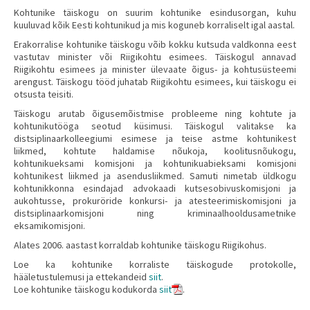
Kohtunike täiskogu on suurim kohtunike esindusorgan, kuhu
kuuluvad kõik Eesti kohtunikud ja mis koguneb korraliselt igal aastal.
Erakorralise kohtunike täiskogu võib kokku kutsuda valdkonna eest
vastutav minister või Riigikohtu esimees.
Täiskogul annavad
Riigikohtu esimees ja minister ülevaate õigus- ja kohtusüsteemi
arengust. Täiskogu tööd juhatab Riigikohtu esimees, kui täiskogu ei
otsusta teisiti.
Täiskogu arutab õigusemõistmise probleeme ning kohtute ja
kohtunikutööga seotud küsimusi. Täiskogul valitakse ka
distsiplinaarkolleegiumi esimese ja teise astme kohtunikest
liikmed, kohtute haldamise nõukoja, koolitusnõukogu,
kohtunikueksami komisjoni ja kohtunikuabieksami komisjoni
kohtunikest liikmed ja asendusliikmed. Samuti nimetab üldkogu
kohtunikkonna esindajad advokaadi kutsesobivuskomisjoni ja
aukohtusse, prokuröride konkursi- ja atesteerimiskomisjoni ja
distsiplinaarkomisjoni ning kriminaalhooldusametnike
eksamikomisjoni.
Alates 2006. aastast korraldab kohtunike täiskogu Riigikohus.
Loe ka kohtunike korraliste täiskogude protokolle,
hääletustulemusi ja ettekandeid
siit
.
Loe kohtunike täiskogu kodukorda
siit
.