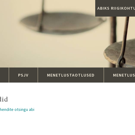
ABIKS RIIGIKOH
PSJV
MENETLUSTAOTLUSED
MENETLU
did
ahendite otsingu abi