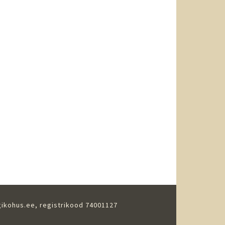
gikohus.ee
, registrikood 74001127