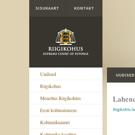
Liigu edasi põhisisu juurde
SISUKAART
KONTAKT
Uudised
UUDISED
Riigikohus
Lahen
Menetlus Riigikohtus
Riigikohtu l
Eesti kohtusüsteem
Kohtunikuamet
Kohtunike koolitus