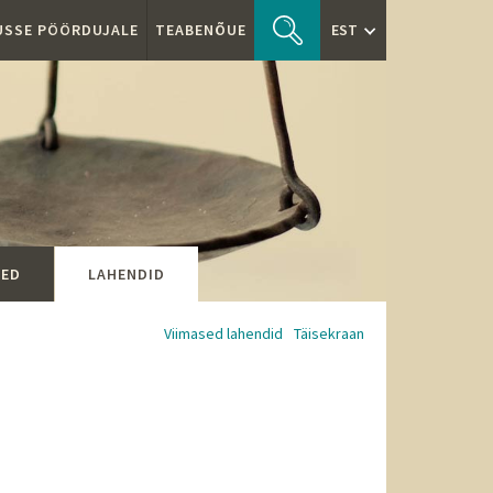
TUSSE PÖÖRDUJALE
TEABENÕUE
EST
SED
LAHENDID
Viimased lahendid
Täisekraan