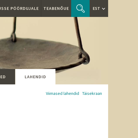
TUSSE PÖÖRDUJALE
TEABENÕUE
EST
SED
LAHENDID
Viimased lahendid
Täisekraan