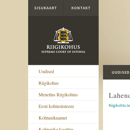
Liigu edasi põhisisu juurde
SISUKAART
KONTAKT
Uudised
UUDISED
Riigikohus
Lahen
Menetlus Riigikohtus
Riigikohtu l
Eesti kohtusüsteem
Kohtunikuamet
Kohtunike koolitus