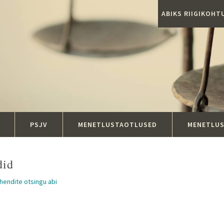
ABIKS RIIGIKOH
PSJV
MENETLUSTAOTLUSED
MENETLU
did
ahendite otsingu abi