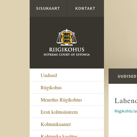
Liigu edasi põhisisu juurde
SISUKAART
KONTAKT
Uudised
UUDISED
Riigikohus
Lahen
Menetlus Riigikohtus
Riigikohtu l
Eesti kohtusüsteem
Kohtunikuamet
Kohtunike koolitus