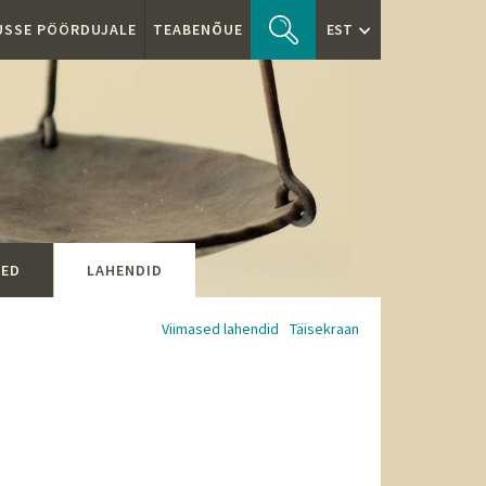
TUSSE PÖÖRDUJALE
TEABENÕUE
EST
SED
LAHENDID
Viimased lahendid
Täisekraan