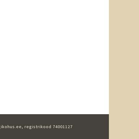
gikohus.ee
, registrikood 74001127