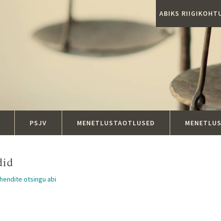
ABIKS RIIGIKOH
PSJV
MENETLUSTAOTLUSED
MENETLU
did
ahendite otsingu abi