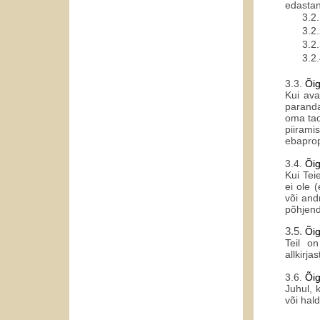
edastan
3.2.
3.2.
3.2.
3.2.
3.3.
Õi
Kui ava
paranda
oma tao
piiram
ebaprop
3.4.
Õig
Kui Tei
ei ole 
või and
põhjend
3.5.
Õig
Teil on
allkirja
3.6.
Õig
Juhul, 
või hal