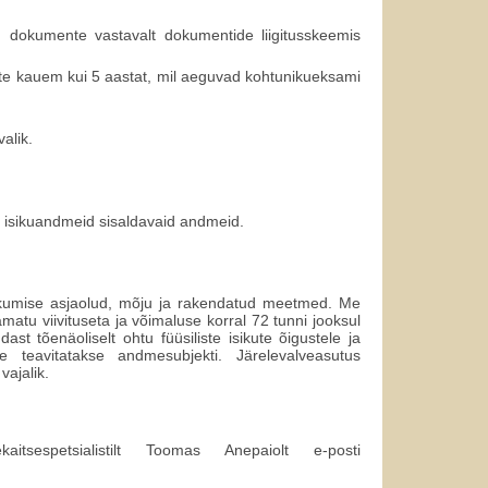
ud dokumente vastavalt dokumentide liigitusskeemis
nte kauem kui 5 aastat, mil aeguvad kohtunikueksami
alik.
isikuandmeid sisaldavaid andmeid.
kkumise asjaolud, mõju ja rakendatud meetmed. Me
atu viivituseta ja võimaluse korral 72 tunni jooksul
ast tõenäoliselt ohtu füüsiliste isikute õigustele ja
 teavitatakse andmesubjekti. Järelevalveasutus
vajalik.
tsespetsialistilt Toomas Anepaiolt e-posti