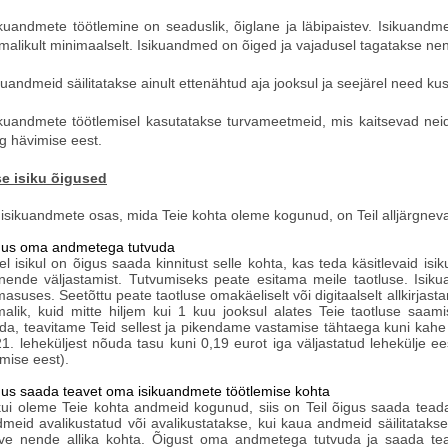
ikuandmete töötlemine on seaduslik, õiglane ja läbipaistev. Isikuand
malikult minimaalselt. Isikuandmed on õiged ja vajadusel tagatakse n
kuandmeid säilitatakse ainult ettenähtud aja jooksul ja seejärel need ku
ikuandmete töötlemisel kasutatakse turvameetmeid, mis kaitsevad nei
g hävimise eest.
se isiku õigused
 isikuandmete osas, mida Teie kohta oleme kogunud, on Teil alljärgnev
gus oma andmetega tutvuda
sel isikul on õigus saada kinnitust selle kohta, kas teda käsitlevaid is
ende väljastamist. Tutvumiseks peate esitama meile taotluse. Isi
asuses. Seetõttu peate taotluse omakäeliselt või digitaalselt allkirjasta
malik, kuid mitte hiljem kui 1 kuu jooksul alates Teie taotluse saam
ada, teavitame Teid sellest ja pikendame vastamise tähtaega kuni kahe
21. leheküljest nõuda tasu kuni 0,19 eurot iga väljastatud lehekülje ee
amise eest).
us saada teavet oma isikuandmete töötlemise kohta
kui oleme Teie kohta andmeid kogunud, siis on Teil õigus saada tea
dmeid avalikustatud või avalikustatakse, kui kaua andmeid säilitatakse 
ave nende allika kohta. Õigust oma andmetega tutvuda ja saada teav