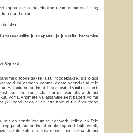
meid kogutakse ja töödeldakse eesmärgipäraselt ning
ende parandamine.
stutatakse.
d ebaseadusliku juurdepääsu ja juhusliku kaotamise
ad õigused.
ikuandmeid töödeldakse ja kui töödeldakse, siis õigus
kuandmeid väljastades peame olema veendunud teie
ma. Väljastame andmed Teie soovitud viisil nii kiiresti
isest. Kui ühe kuu jooksul ei ole võimalik andmeid
 kuu võrra. Andmete väljastamise eest paberil võime
st (kui seadusega ei ole ette nähtud riigilõivu teabe
da, mis on nende kogumise eesmärk, kellele on Teie
ning juhul, kui andmeid ei ole kogutud Teilt endalt,
et isikute kohta, kellele oleme Teie isikuandmeid