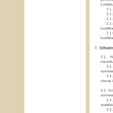
Loetlet
2.1.
2.1.
2.1.
2.1
kvalifik
2.1
kvalifik
3.
Isikuan
3.1. H
menetlu
3.1.
sünniae
3.1.
otsuse 
3.2. Kr
sünniae
3.2.
avaldat
3.2.