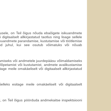
kusele, on Teil õigus nõuda ebaõigete isikuandmete
gitaalselt allkirjastatud taotlus ning lisage sellele
sikuandmete parandamise, kustutamise või töötlemise
atud juhul, kui see osutub võimatuks või nõuab
utamiseks või andmetele juurdepääsu võimaldamiseks
lõpetamist või kustutamist, andmete avalikustamise
ge meile omakäeliselt või digitaalselt allkirjastatud
lleks esitage meile omakäeliselt või digitaalselt
si, on Teil õigus pöörduda andmekaitse inspektsiooni