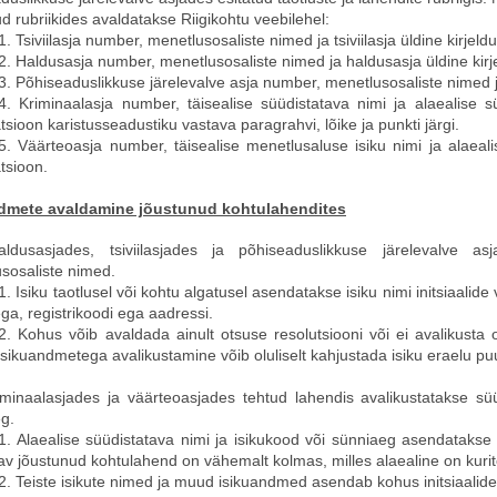
ud rubriikides avaldatakse Riigikohtu veebilehel:
1. Tsiviilasja number, menetlusosaliste nimed ja tsiviilasja üldine kirjeldu
2. Haldusasja number, menetlusosaliste nimed ja haldusasja üldine kirj
3. Põhiseaduslikkuse järelevalve asja number, menetlusosaliste nimed ja
.4. Kriminaalasja number, täisealise süüdistatava nimi ja alaealise
atsioon karistusseadustiku vastava paragrahvi, lõike ja punkti järgi.
.5. Väärteoasja number, täisealise menetlusaluse isiku nimi ja alaea
atsioon.
dmete avaldamine jõustunud kohtulahendites
aldusasjades, tsiviilasjades ja põhiseaduslikkuse järelevalve as
sosaliste nimed.
1. Isiku taotlusel või kohtu algatusel asendatakse isiku nimi initsiaalid
ga, registrikoodi ega aadressi.
2. Kohus võib avaldada ainult otsuse resolutsiooni või ei avalikusta ot
isikuandmetega avalikustamine võib oluliselt kahjustada isiku eraelu p
iminaalasjades ja väärteoasjades tehtud lahendis avalikustatakse süü
g.
1. Alaealise süüdistatava nimi ja isikukood või sünniaeg asendatakse i
av jõustunud kohtulahend on vähemalt kolmas, milles alaealine on kurit
2. Teiste isikute nimed ja muud isikuandmed asendab kohus initsiaalid