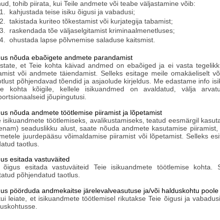
ud, tohib piirata, kui Teile andmete või teabe väljastamine võib:
1.
kahjustada teise isiku õigusi ja vabadusi;
2.
takistada kuriteo tõkestamist või kurjategija tabamist;
3.
raskendada tõe väljaselgitamist kriminaalmenetluses;
4.
ohustada lapse põlvnemise saladuse kaitsmist.
gus nõuda ebaõigete andmete parandamist
state, et Teie kohta käivad andmed on ebaõiged ja ei vasta tegelik
mist või andmete täiendamist. Selleks esitage meile omakäeliselt või di
tlust põhjendavad tõendid ja asjaolude kirjeldus. Me edastame info i
ise kohta kõigile, kellele isikuandmed on avaldatud, välja arv
ortsionaalseid jõupingutusi.
us nõuda andmete töötlemise piiramist ja lõpetamist
e isikuandmete töötlemiseks, avalikustamiseks, teatud eesmärgil kas
(enam) seaduslikku alust, saate nõuda andmete kasutamise piiramist, 
metele juurdepääsu võimaldamise piiramist või lõpetamist. Selleks esita
atud taotlus.
us esitada vastuväited
 õigus esitada vastuväiteid Teie isikuandmete töötlemise kohta. Se
statud põhjendatud taotlus.
us pöörduda andmekaitse järelevalveasutuse ja/või halduskohtu poole
kui leiate, et isikuandmete töötlemisel rikutakse Teie õigusi ja vabadu
duskohtusse.