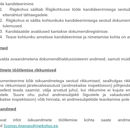
le kandideerimine
1.
Riigikohus säilitab Riigikohtusse tööle kandideerimisega seot
ettenähtud tähtaegadele.
2.
Riigikohus ei säilita kohtunikuks kandideerimisega seotud dokume
tulemused.
3.
Kandidaatide avaldused kantakse dokumendiregistrisse.
4.
Teave kohtuniku ametisse kandideerimise ja nimetamise kohta on av
dmed
avalda avaandmetena
dokumendihaldussüsteemi andmeid, samuti muid 
dmete töötlemise rikkumised
umenteerime kõik isikuandmetega seotud rikkumised, sealhulgas ri
me rikkumisest järelevalveasutust (andmekaitse inspektsioon) põhjendam
sellest teada saamist, välja arvatud juhul, kui rikkumine ei kujuta end
stele. Suure ohu puhul andmesubjekti õigustele ja vabadustele
aitse inspektsioon) võib hinnata, et andmesubjektide teavitamine pole 
tandmed
avat infot isikuandmete töötlemise kohta saate andmekai
Toomas.Anepaio@riigikohus.ee
il
.