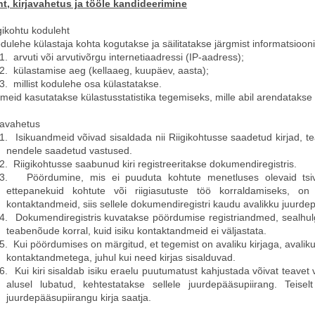
t, kirjavahetus ja tööle kandideerimine
gikohtu koduleht
dulehe külastaja kohta kogutakse ja säilitatakse järgmist informatsiooni
1.
arvuti või arvutivõrgu internetiaadressi (IP-aadress);
2.
külastamise aeg (kellaaeg, kuupäev, aasta);
3.
millist kodulehe osa külastatakse.
meid kasutatakse külastusstatistika tegemiseks, mille abil arendatakse
javahetus
1.
Isikuandmeid võivad sisaldada nii Riigikohtusse saadetud kirjad, 
nendele saadetud vastused.
2.
Riigikohtusse saabunud kiri registreeritakse dokumendiregistris.
3.
Pöördumine, mis ei puuduta kohtute menetluses olevaid tsivii
ettepanekuid kohtute või riigiasutuste töö korraldamiseks, on 
kontaktandmeid, siis sellele dokumendiregistri kaudu avalikku juurde
4.
Dokumendiregistris kuvatakse pöördumise registriandmed, sealhulga
teabenõude korral, kuid isiku kontaktandmeid ei väljastata.
5.
Kui pöördumises on märgitud, et tegemist on avaliku kirjaga, avalik
kontaktandmetega, juhul kui need kirjas sisalduvad.
6.
Kui kiri sisaldab isiku eraelu puutumatust kahjustada võivat teavet
alusel lubatud, kehtestatakse sellele juurdepääsupiirang. Teise
juurdepääsupiirangu kirja saatja.