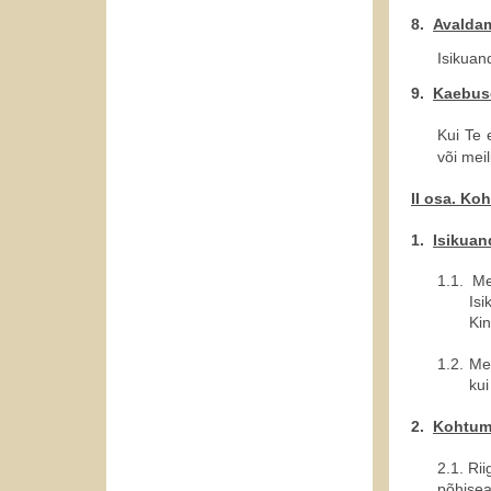
8.
Avaldam
Isikuan
9.
Kaebus
Kui Te 
või meil
II osa. K
1.
Isikuan
1.1.
Me
Is
Kin
1.2.
Men
kui
2.
Kohtum
2.1. Ri
põhisea