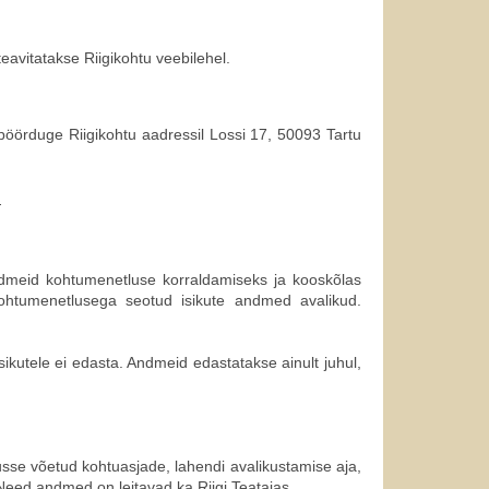
teavitatakse Riigikohtu
veebilehel.
 pöörduge Riigikohtu aadressil Lossi 17, 50093 Tartu
d
ndmeid kohtumenetluse korraldamiseks ja kooskõlas
ohtumenetlusega seotud isikute andmed avalikud.
ikutele ei edasta. Andmeid edastatakse ainult juhul,
usse võetud kohtuasjade, lahendi avalikustamise aja,
. Need andmed on leitavad ka Riigi Teatajas.