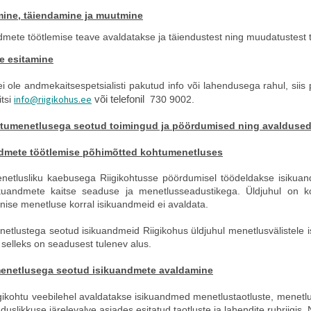
ine, täiendamine ja muutmine
dmete töötlemise teave avaldatakse ja täiendustest ning muudatustest 
e esitamine
ei ole andmekaitsespetsialisti pakutud info või lahendusega rahul, siis
info@riigikohus.ee
itsi
või telefonil
730 9002.
ohtumenetlusega seotud toimingud ja pöördumised ning avalduse
dmete töötlemise põhimõtted kohtumenetluses
netlusliku kaebusega Riigikohtusse pöördumisel töödeldakse isikua
ikuandmete kaitse seaduse ja menetlusseadustikega. Üldjuhul on k
nise menetluse korral isikuandmeid ei avaldata.
etlustega seotud isikuandmeid Riigikohus üldjuhul menetlusvälistele is
 selleks on seadusest tulenev alus.
enetlusega seotud i
sikuandmete avaldamine
igikohtu veebilehel avaldatakse isikuandmed menetlustaotluste, menetl
duslikkuse järelevalve asjades esitatud taotluste ja lahendite rubriigis