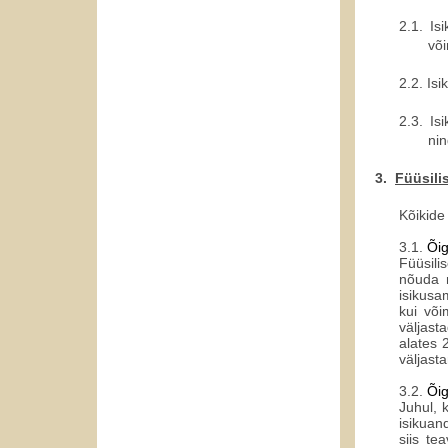
2.1.
Is
või
2.2.
Isi
2.3.
Is
nin
3.
Füüsili
Kõikide
3.1.
Õi
Füüsili
nõuda n
isikusam
kui või
väljast
alates 
väljast
3.2.
Õig
Juhul, 
isikuan
siis te