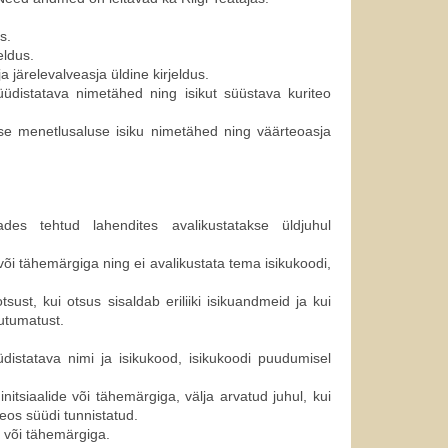
s.
eldus.
 järelevalveasja üldine kirjeldus.
 süüdistatava nimetähed ning
isikut süüstava kuriteo
lise menetlusaluse isiku nimetähed ning väärteoasja
jades tehtud lahendites avalikustatakse üldjuhul
e või tähemärgiga ning ei avalikustata tema isikukoodi,
sust, kui otsus sisaldab eriliiki isikuandmeid ja kui
uutumatust.
distatava nimi ja isikukood, isikukoodi puudumisel
nitsiaalide või tähemärgiga, välja arvatud juhul, kui
eos süüdi tunnistatud.
e või tähemärgiga.