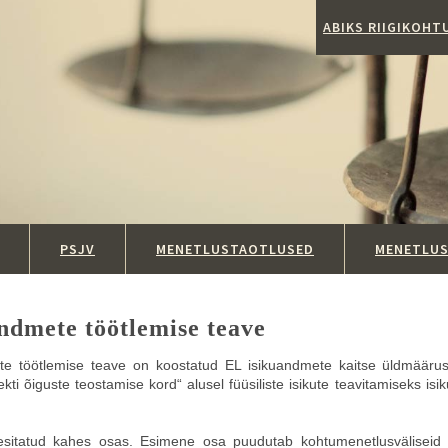
ABIKS RIIGIKOH
PSJV
MENETLUSTAOTLUSED
MENETLU
ndmete töötlemise teave
te töötlemise teave on koostatud EL isikuandmete kaitse üldmääruse
ti õiguste teostamise kord“ alusel füüsiliste isikute teavitamiseks is
sitatud kahes osas. Esimene osa puudutab kohtumenetlusväliseid t