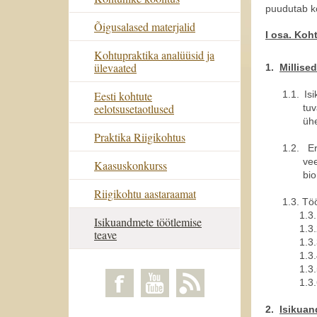
puudutab ko
Õigusalased materjalid
I osa. K
oh
Kohtupraktika analüüsid ja
ülevaated
1.
Millise
Eesti kohtute
1.1.
Is
eelotsusetaotlused
tuv
ühe
Praktika Riigikohtus
1.2.
Er
ve
Kaasuskonkurss
bio
Riigikohtu aastaraamat
1.3.
Töö
1.3.
Isikuandmete töötlemise
1.3.
teave
1.3.
1.3.
1.3.
1.3.
2.
Isikuan