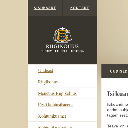
Liigu edasi põhisisu juurde
SISUKAART
KONTAKT
Uudised
UUDISED
Riigikohus
Menetlus Riigikohtus
Isikua
Eesti kohtusüsteem
Isikuandme
andmesubjek
tagamisest.
Kohtunikuamet
Teave on e
Kohtunike koolitus