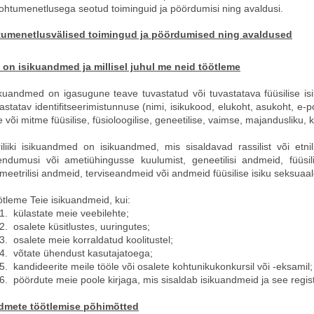
htumenetlusega seotud toiminguid ja pöördumisi ning avaldusi.
tumenetlusvälised toimingud ja pöördumised ning avaldused
d on isikuandmed ja millisel juhul me neid töötleme
ikuandmed on igasugune teave tuvastatud või tuvastatava füüsilise isi
astatav identifitseerimistunnuse (nimi, isikukood, elukoht, asukoht, e-p
 või mitme füüsilise, füsioloogilise, geneetilise, vaimse, majandusliku, k
iliiki isikuandmed on isikuandmed, mis sisaldavad rassilist või etnilist p
endumusi või ametiühingusse kuulumist, geneetilisi andmeid, füüsi
meetrilisi andmeid, terviseandmeid või andmeid füüsilise isiku seksuaa
tleme Teie isikuandmeid, kui:
1.
külastate meie veebilehte;
2.
osalete küsitlustes, uuringutes;
3.
osalete meie korraldatud koolitustel;
4.
võtate ühendust kasutajatoega;
5.
kandideerite meile tööle või osalete kohtunikukonkursil või -eksamil;
6.
pöördute meie poole kirjaga, mis sisaldab isikuandmeid ja see reg
dmete töötlemise põhimõtted