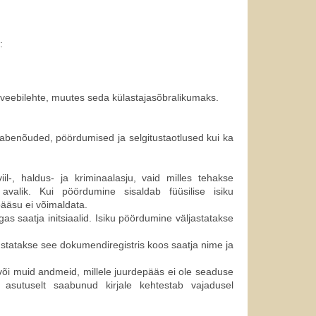
:
 veebilehte, muutes seda külastajasõbralikumaks.
teabenõuded, pöördumised ja selgitustaotlused kui ka
l-, haldus- ja kriminaalasju, vaid milles tehakse
avalik. Kui pöördumine sisaldab füüsilise isiku
pääsu ei võimaldata.
s saatja initsiaalid. Isiku pöördumine väljastatakse
ustatakse see dokumendiregistris koos saatja nime ja
 või muid andmeid, millele juurdepääs ei ole seaduse
lt asutuselt saabunud kirjale kehtestab vajadusel