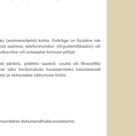
ku (andmesubjekti) kohta. Eelkõige on füüsiline isik
osti aadress, telefoninumber, võrguidentifikaator) või
ultuurilise või sotsiaalse tunnuse põhjal.
äritolu, poliitilisi vaateid, usulisi või filosoofilisi
lise isiku kordumatuks tuvastamiseks kasutatavaid
lelu ja seksuaalse sättumuse kohta.
istreeritakse dokumendihaldussüsteemis
.