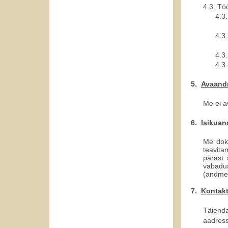
4.3.
Töö
4.3.
4.3.
4.3.
4.3.
5.
Avaan
Me ei 
6.
Isikuan
Me dok
teavita
pärast 
vabadu
(andmek
7.
Kontak
Täiend
aadress