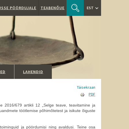
TUSSE PÖÖRDUJALE
TEABENÕUE
EST
SED
LAHENDID
Täisekraan
PDF
 2016/679 artikli 12 „Selge teave, teavitamine ja
ikuandmete töötlemise põhimõtetest ja isikute õiguste
oiminguid ja pöördumisi ning avaldusi. Teine osa