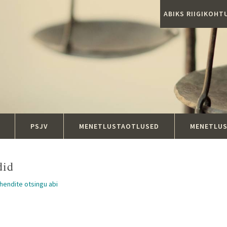
ABIKS RIIGIKOH
PSJV
MENETLUSTAOTLUSED
MENETLU
did
ahendite otsingu abi