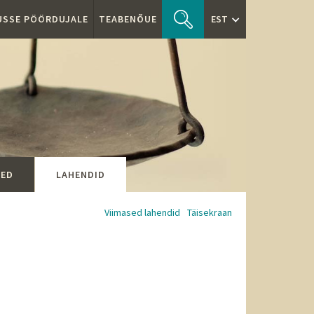
TUSSE PÖÖRDUJALE
TEABENÕUE
EST
SED
LAHENDID
Viimased lahendid
Täisekraan