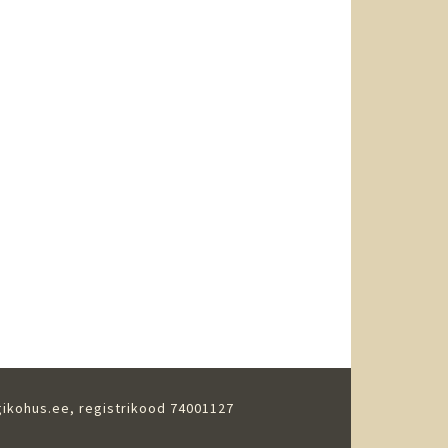
gikohus.ee
, registrikood 74001127