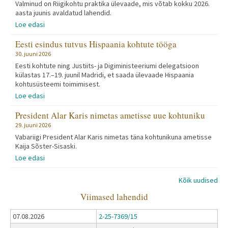
Valminud on Riigikohtu praktika ülevaade, mis võtab kokku 2026.
aasta juunis avaldatud lahendid.
Loe edasi
Eesti esindus tutvus Hispaania kohtute tööga
30. juuni 2026
Eesti kohtute ning Justiits- ja Digiministeeriumi delegatsioon
külastas 17.–19. juunil Madridi, et saada ülevaade Hispaania
kohtusüsteemi toimimisest.
Loe edasi
President Alar Karis nimetas ametisse uue kohtuniku
29. juuni 2026
Vabariigi President Alar Karis nimetas täna kohtunikuna ametisse
Kaija Sõster-Sisaski.
Loe edasi
Kõik uudised
Viimased lahendid
07.08.2026
2-25-7369/15