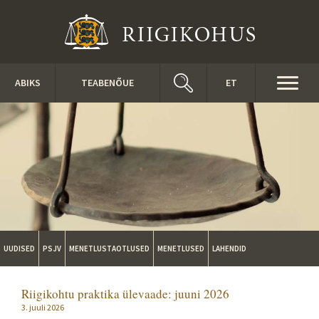
Liigu edasi põhisisu juurde
Toggl
ABIKS
TEABENÕUE
ET
naviga
UUDISED
PSJV
MENETLUSTAOTLUSED
MENETLUSED
LAHENDID
Riigikohtu praktika ülevaade: juuni 2026
3. juuli 2026