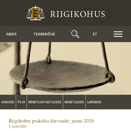
Liigu edasi põhisisu juurde
Toggl
ABIKS
TEABENÕUE
ET
naviga
UUDISED
PSJV
MENETLUSTAOTLUSED
MENETLUSED
LAHENDID
Riigikohtu praktika ülevaade: juuni 2026
3. juuli 2026