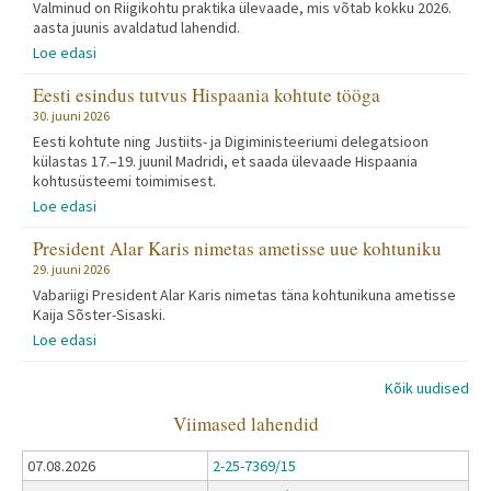
Valminud on Riigikohtu praktika ülevaade, mis võtab kokku 2026.
aasta juunis avaldatud lahendid.
Loe edasi
Eesti esindus tutvus Hispaania kohtute tööga
30. juuni 2026
Eesti kohtute ning Justiits- ja Digiministeeriumi delegatsioon
külastas 17.–19. juunil Madridi, et saada ülevaade Hispaania
kohtusüsteemi toimimisest.
Loe edasi
President Alar Karis nimetas ametisse uue kohtuniku
29. juuni 2026
Vabariigi President Alar Karis nimetas täna kohtunikuna ametisse
Kaija Sõster-Sisaski.
Loe edasi
Kõik uudised
Viimased lahendid
07.08.2026
2-25-7369/15