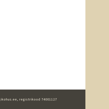
gikohus.ee
, registrikood 74001127