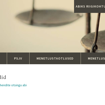
ABIKS RIIGIKOH
PSJV
MENETLUSTAOTLUSED
MENETLU
did
ahendite otsingu abi