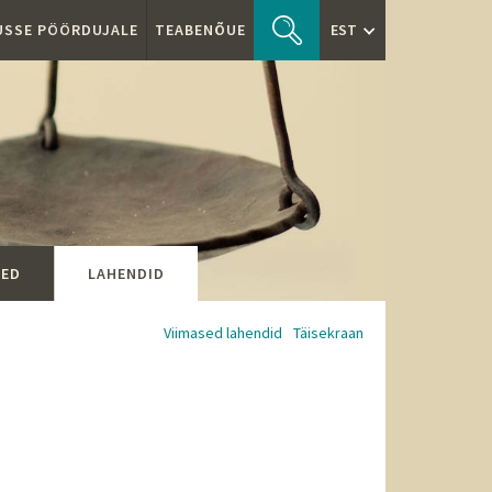
TUSSE PÖÖRDUJALE
TEABENÕUE
EST
SED
LAHENDID
Viimased lahendid
Täisekraan