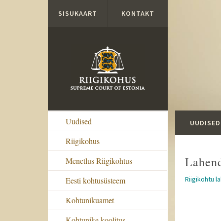
Liigu edasi põhisisu juurde
SISUKAART
KONTAKT
Uudised
UUDISED
Riigikohus
Lahen
Menetlus Riigikohtus
Riigikohtu l
Eesti kohtusüsteem
Kohtunikuamet
Kohtunike koolitus