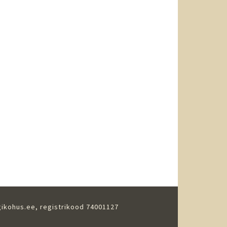
gikohus.ee
, registrikood 74001127