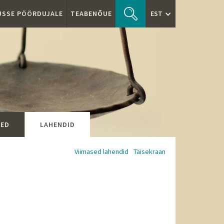
TUSSE PÖÖRDUJALE
TEABENÕUE
EST
SED
LAHENDID
Viimased lahendid
Täisekraan