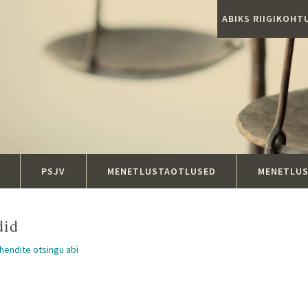
ABIKS RIIGIKOH
PSJV
MENETLUSTAOTLUSED
MENETLU
did
ahendite otsingu abi