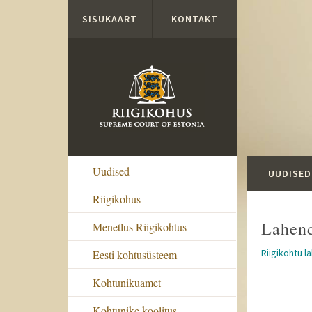
Liigu edasi põhisisu juurde
SISUKAART
KONTAKT
Uudised
UUDISED
Riigikohus
Lahen
Menetlus Riigikohtus
Riigikohtu l
Eesti kohtusüsteem
Kohtunikuamet
Kohtunike koolitus