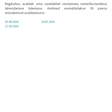
Riigikohus avaldab oma veebilehel viivitamata menetlustaotluse
lahendamise tulemuse. Andmed eemaldatakse 30 päeva
möödumisel avaldamisest.
03.08.2026
10.07.2026
27.05.2026