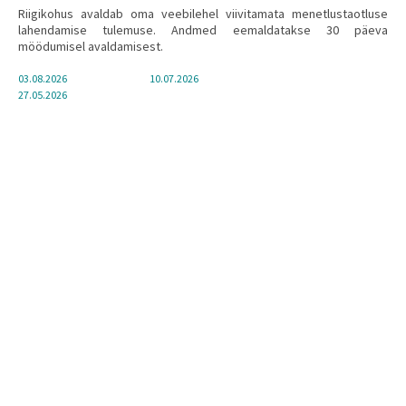
Riigikohus avaldab oma veebilehel viivitamata menetlustaotluse
lahendamise tulemuse. Andmed eemaldatakse 30 päeva
möödumisel avaldamisest.
03.08.2026
10.07.2026
27.05.2026