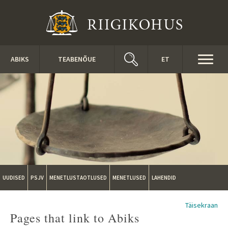
Liigu edasi põhisisu juurde
Toggl
ABIKS
TEABENÕUE
ET
naviga
UUDISED
PSJV
MENETLUSTAOTLUSED
MENETLUSED
LAHENDID
Täisekraan
Pages that link to Abiks