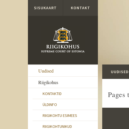
Liigu edasi põhisisu juurde
SISUKAART
KONTAKT
Uudised
UUDISED
Riigikohus
Pages 
KONTAKTID
ÜLDINFO
RIIGIKOHTU ESIMEES
RIIGIKOHTUNIKUD