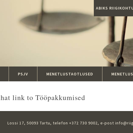
ABIKS RIIGIKOH
PSJV
MENETLUSTAOTLUSED
MENETLU
that link to Tööpakkumised
Lossi 17, 50093 Tartu, telefon +372 730 9002, e-post
info@rii