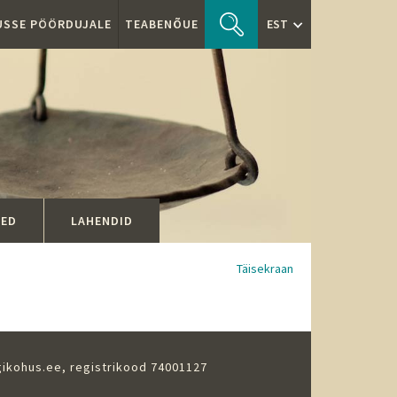
TUSSE PÖÖRDUJALE
TEABENÕUE
EST
SED
LAHENDID
Täisekraan
gikohus.ee
, registrikood 74001127