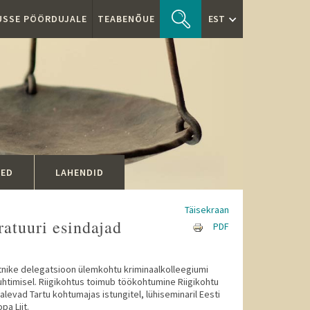
TUSSE PÖÖRDUJALE
TEABENÕUE
EST
SED
LAHENDID
Täisekraan
ratuuri esindajad
PDF
metnike delegatsioon ülemkohtu kriminaalkolleegiumi
uhtimisel. Riigikohtus toimub töökohtumine Riigikohtu
levad Tartu kohtumajas istungitel, lühiseminaril Eesti
pa Liit.