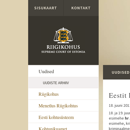
Liigu edasi põhisisu juurde
SISUKAART
KONTAKT
Uudised
UUDISED
UUDISTE ARHIIV
Eestit
Riigikohus
Menetlus Riigikohtus
18. juuni 201
18. ja 19. j
Eesti kohtusüsteem
esimehe
hr
esimehe, kri
Kohtunikuamet
kriminaalmen