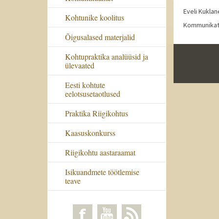
Eveli Kuklan
Kohtunike koolitus
Kommunikats
Õigusalased materjalid
Kohtupraktika analüüsid ja
ülevaated
Eesti kohtute
eelotsusetaotlused
Praktika Riigikohtus
Kaasuskonkurss
Riigikohtu aastaraamat
Isikuandmete töötlemise
teave