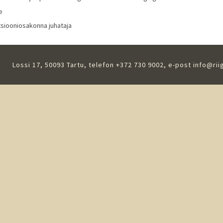
e
iooniosakonna juhataja
Lossi 17, 50093 Tartu, telefon +372 730 9002, e-post
info@rii