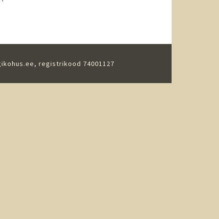
gikohus.ee
, registrikood 74001127