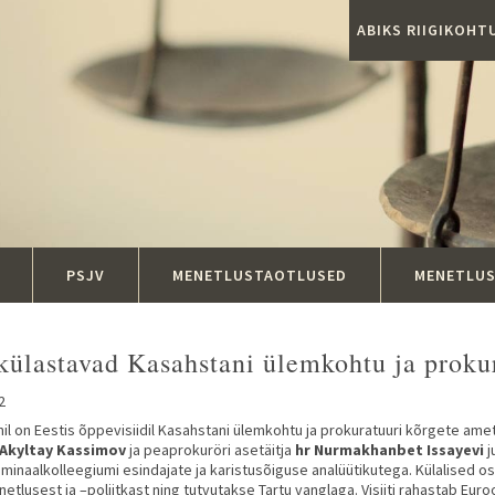
ABIKS RIIGIKOH
PSJV
MENETLUSTAOTLUSED
MENETLU
 külastavad Kasahstani ülemkohtu ja proku
2
uunil on Eestis õppevisiidil Kasahstani ülemkohtu ja prokuratuuri kõrgete a
 Akyltay Kassimov
ja peaprokuröri asetäitja
hr Nurmakhanbet Issayevi
j
minaalkolleegiumi esindajate ja karistusõiguse analüütikutega. Külalised osa
etlusest ja –poliitkast ning tutvutakse Tartu vanglaga. Visiiti rahastab Euroo