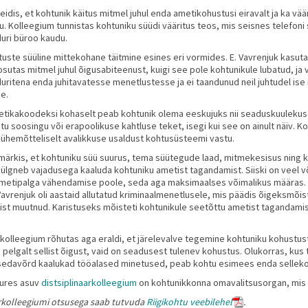
eidis, et kohtunik käitus mitmel juhul enda ametikohustusi eiravalt ja ka vä
u. Kolleegium tunnistas kohtuniku süüdi vääritus teos, mis seisnes telefo
duri büroo kaudu.
uste süüline mittekohane täitmine esines eri vormides. E. Vavrenjuk kasu
osutas mitmel juhul õigusabiteenust, kuigi see pole kohtunikule lubatud, ja 
uritena enda juhitavatesse menetlustesse ja ei taandunud neil juhtudel ise
e.
etikakoodeksi kohaselt peab kohtunik olema eeskujuks nii seaduskuulekuses
 soosingu või erapoolikuse kahtluse teket, isegi kui see on ainult näiv. K
k ühemõtteliselt avalikkuse usaldust kohtusüsteemi vastu.
märkis, et kohtuniku süü suurus, tema süütegude laad, mitmekesisus ning 
külgneb vajadusega kaaluda kohtuniku ametist tagandamist. Siiski on veel v
metipalga vähendamise poole, seda aga maksimaalses võimalikus määras. Ka
Vavrenjuk oli aastaid allutatud kriminaalmenetlusele, mis päädis õigeksmõi
ist muutnud. Karistuseks mõisteti kohtunikule seetõttu ametist taganda
rkolleegium rõhutas aga eraldi, et järelevalve tegemine kohtuniku kohustu
pelgalt sellist õigust, vaid on seadusest tulenev kohustus. Olukorras, kus
sedavõrd kaalukad tööalased minetused, peab kohtu esimees enda sellekoha
uures asuv
distsiplinaarkolleegium
on kohtunikkonna omavalitsusorgan, mis 
arkolleegiumi otsusega saab tutvuda
Riigikohtu veebilehel
.