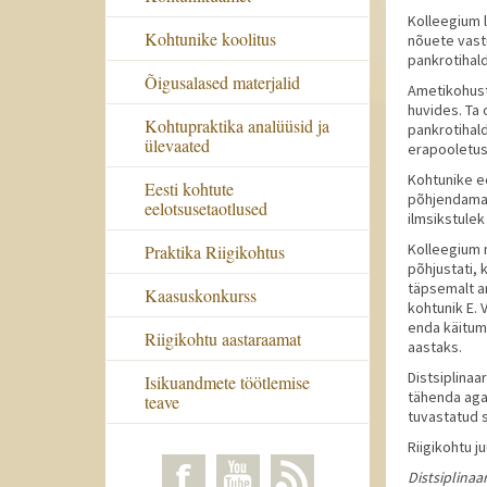
Kolleegium l
Kohtunike koolitus
nõuete vast
pankrotihal
Õigusalased materjalid
Ametikohust
huvides. Ta 
Kohtupraktika analüüsid ja
pankrotihald
ülevaated
erapooletus
Kohtunike e
Eesti kohtute
põhjendamatu
eelotsusetaotlused
ilmsikstule
Kolleegium 
Praktika Riigikohtus
põhjustati, 
täpsemalt a
Kaasuskonkurss
kohtunik E. 
enda käitum
Riigikohtu aastaraamat
aastaks.
Distsiplinaa
Isikuandmete töötlemise
tähenda aga 
teave
tuvastatud 
Riigikohtu j
Distsiplina