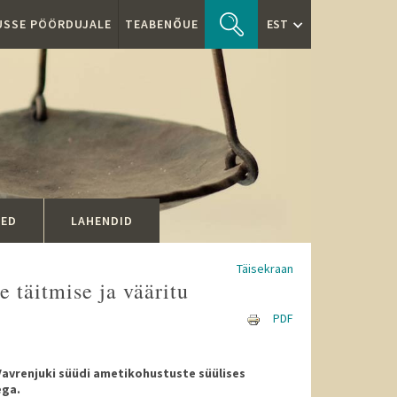
TUSSE PÖÖRDUJALE
TEABENÕUE
EST
SED
LAHENDID
Täisekraan
 täitmise ja vääritu
PDF
Vavrenjuki süüdi ametikohustuste süülises
ega.