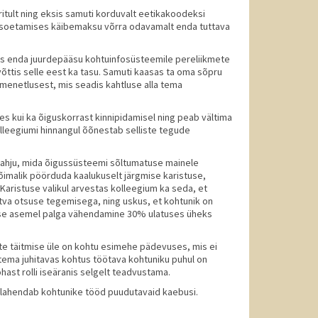
äritult ning eksis samuti korduvalt eetikakoodeksi
ni soetamises käibemaksu võrra odavamalt enda tuttava
tas enda juurdepääsu kohtuinfosüsteemile pereliikmete
võttis selle eest ka tasu. Samuti kaasas ta oma sõpru
 menetlusest, mis seadis kahtluse alla tema
 kui ka õiguskorrast kinnipidamisel ning peab vältima
olleegiumi hinnangul õõnestab selliste tegude
kahju, mida õigussüsteemi sõltumatuse mainele
õimalik pöörduda kaalukuselt järgmise karistuse,
ristuse valikul arvestas kolleegium ka seda, et
stva otsuse tegemisega, ning uskus, et kohtunik on
mise asemel palga vähendamine 30% ulatuses üheks
ste täitmise üle on kohtu esimehe pädevuses, mis ei
 tema juhitavas kohtus töötava kohtuniku puhul on
st rolli iseäranis selgelt teadvustama.
lahendab kohtunike tööd puudutavaid kaebusi.