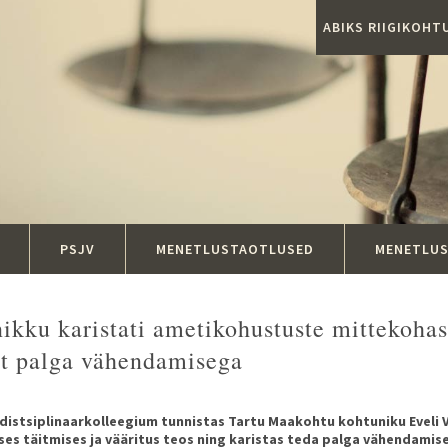
ABIKS RIIGIKOH
PSJV
MENETLUSTAOTLUSED
MENETLU
ikku karistati ametikohustuste mittekohase
st palga vähendamisega
distsiplinaarkolleegium tunnistas Tartu Maakohtu kohtuniku Eveli 
es täitmises ja vääritus teos ning karistas teda palga vähendamis