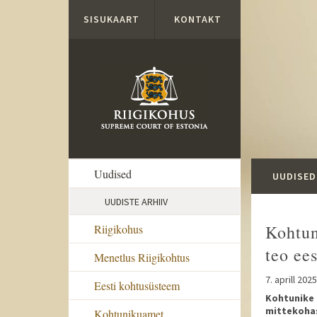
Liigu edasi põhisisu juurde
SISUKAART
KONTAKT
Uudised
UUDISED
UUDISTE ARHIIV
Kohtun
Riigikohus
teo ee
Menetlus Riigikohtus
7. aprill 2025
Eesti kohtusüsteem
Kohtunike 
mittekohas
Kohtunikuamet