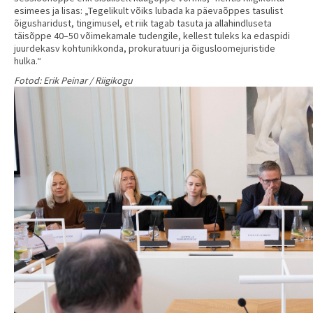
esimees ja lisas: „Tegelikult võiks lubada ka päevaõppes tasulist
õigusharidust, tingimusel, et riik tagab tasuta ja allahindluseta
täisõppe 40–50 võimekamale tudengile, kellest tuleks ka edaspidi
juurdekasv kohtunikkonda, prokuratuuri ja õigusloomejuristide
hulka.“
Fotod: Erik Peinar / Riigikogu