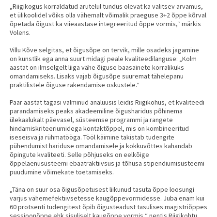
„Riigikogus korraldatud arutelul tundus olevat ka valitsev arvamus,
et ülikoolidel võiks olla vähemalt võimalik praeguse 3+2 õppe kõrval
õpetada õigust ka viieaastase integreeritud õppe vormis,“ märkis
Volens.
Villu Kõve selgitas, et õigusõpe on tervik, mille osadeks jagamine
on kunstlik ega anna suurt midagi peale kvaliteedilanguse: „Kolm
aastat on ilmselgelt liiga vähe õiguse baasainete korralikuks
omandamiseks. Lisaks vajab õigusõpe suuremat tähelepanu
praktilistele õiguse rakendamise oskustele.“
Paar aastat tagasi valminud analüüsis leidis Riigikohus, et kvaliteedi
parandamiseks peaks akadeemiline õigusharidus põhinema
ülekaalukalt päevasel, süsteemse programmi ja rangete
hindamiskriteeriumidega kontaktõppel, mis on kombineeritud
iseseisva ja rühmatööga. Tööl käimine takistab tudengite
pühendumist hariduse omandamisele ja kokkuvõttes kahandab
õpingute kvaliteeti. Selle põhjuseks on eelkõige
õppelaenusüsteemi ebaatraktiivsus ja tõhusa stipendiumisüsteemi
puudumine võimekate toetamiseks.
„Täna on suur osa õigusõpetusest liikunud tasuta õppe loosungi
varjus vähemefektiivsetesse kaugõppevormidesse. Juba enam kui
60 protsenti tudengitest õpib õigusteadust tasulises magistriõppes
sessioonõppe ehk sisuliselt kaugõppe vormis,“ nentis Riigikohtu