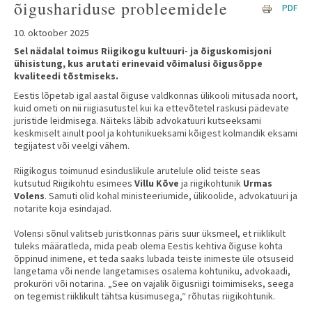
õigushariduse probleemidele
PDF
10. oktoober 2025
Sel nädalal toimus Riigikogu kultuuri- ja õiguskomisjoni
ühisistung, kus arutati erinevaid võimalusi õigusõppe
kvaliteedi tõstmiseks.
Eestis lõpetab igal aastal õiguse valdkonnas ülikooli mitusada noort,
kuid ometi on nii riigiasutustel kui ka ettevõtetel raskusi pädevate
juristide leidmisega. Näiteks läbib advokatuuri kutseeksami
keskmiselt ainult pool ja kohtunikueksami kõigest kolmandik eksami
tegijatest või veelgi vähem.
Riigikogus toimunud esinduslikule arutelule olid teiste seas
kutsutud Riigikohtu esimees
Villu Kõve
ja riigikohtunik
Urmas
Volens
. Samuti olid kohal ministeeriumide, ülikoolide, advokatuuri ja
notarite koja esindajad.
Volensi sõnul valitseb juristkonnas päris suur üksmeel, et riiklikult
tuleks määratleda, mida peab olema Eestis kehtiva õiguse kohta
õppinud inimene, et teda saaks lubada teiste inimeste üle otsuseid
langetama või nende langetamises osalema kohtuniku, advokaadi,
prokuröri või notarina. „See on vajalik õigusriigi toimimiseks, seega
on tegemist riiklikult tähtsa küsimusega,“ rõhutas riigikohtunik.