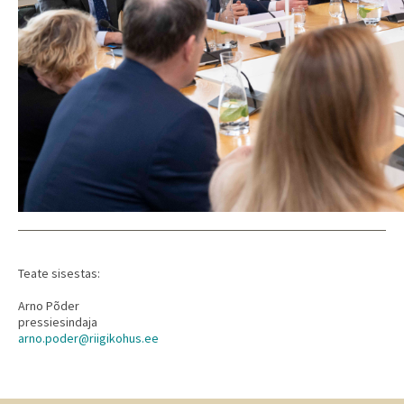
Teate sisestas:
Arno Põder
pressiesindaja
arno.poder@riigikohus.ee