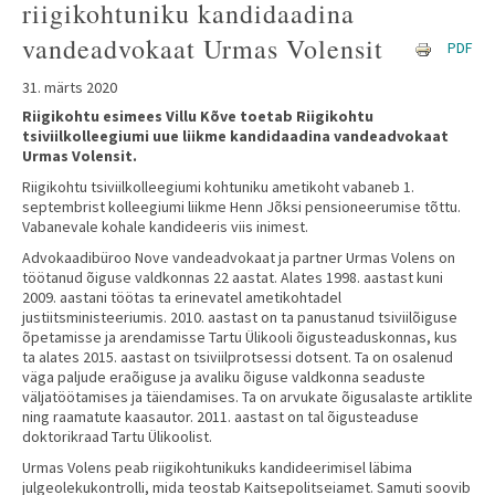
riigikohtuniku kandidaadina
vandeadvokaat Urmas Volensit
PDF
31. märts 2020
Riigikohtu esimees Villu Kõve toetab Riigikohtu
tsiviilkolleegiumi uue liikme kandidaadina vandeadvokaat
Urmas Volensit.
Riigikohtu tsiviilkolleegiumi kohtuniku ametikoht vabaneb 1.
septembrist kolleegiumi liikme Henn Jõksi pensioneerumise tõttu.
Vabanevale kohale kandideeris viis inimest.
Advokaadibüroo Nove vandeadvokaat ja partner Urmas Volens on
töötanud õiguse valdkonnas 22 aastat. Alates 1998. aastast kuni
2009. aastani töötas ta erinevatel ametikohtadel
justiitsministeeriumis. 2010. aastast on ta panustanud tsiviilõiguse
õpetamisse ja arendamisse Tartu Ülikooli õigusteaduskonnas, kus
ta alates 2015. aastast on tsiviilprotsessi dotsent. Ta on osalenud
väga paljude eraõiguse ja avaliku õiguse valdkonna seaduste
väljatöötamises ja täiendamises. Ta on arvukate õigusalaste artiklite
ning raamatute kaasautor. 2011. aastast on tal õigusteaduse
doktorikraad Tartu Ülikoolist.
Urmas Volens peab riigikohtunikuks kandideerimisel läbima
julgeolekukontrolli, mida teostab Kaitsepolitseiamet. Samuti soovib