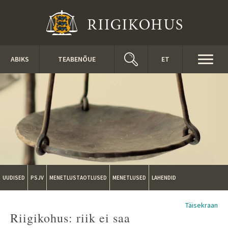
Liigu edasi põhisisu juurde
Toggl
ABIKS
TEABENÕUE
ET
naviga
UUDISED
PSJV
MENETLUSTAOTLUSED
MENETLUSED
LAHENDID
Täisekraan
Riigikohus: riik ei saa