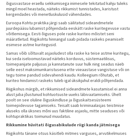
õigusvastase eraellu sekkumisega inimesele tekitatud kahju tuleks
mingil moel heastada, näiteks rikkumist tunnistades, karistust
kergendades või menetluskulusid vähendades.
Euroopa Kohtu praktika järgi saab säilitatud sideandmetele
juurdepääsu lubamist põhjendada eeskätt raske kuritegevuse vastu
võitlemisega. Eesti õiguses pole raske kuriteo mõistet seni
määratletud. Riigikohtu hinnangul saab pidada raskeks peamiselt
esimese astme kuritegusid.
Samas võib sõltuvalt asjaoludest olla raske ka teise astme kuritegu,
kui seda iseloomustavad näiteks korduvus, süstemaatilisus,
toimepanijate paljusus ja kannatanute suur hulk ning seadus näeb
selle eest maksimumkaristusena ette viieaastase vangistuse või on
tegu toime pandud sidevahendi kaudu. Kolleegium rõhutab, et
kuriteo hindamist raskeks tuleb igal üksikjuhul eraldi põhjendada.
Riigikohus märgib, et rikkumised sideandmete kasutamisel ei anna
alust juba jõustunud kohtuotsuste uueks läbivaatamiseks. Ühelt
poolt on see oluline õiguskindluse ja õiguskaitsesüsteemi
toimepidevuse tagamiseks. Teisalt saab kriminaalasjas teistmise
aluseks olla üksnes mõni uus faktiline asjaolu, mitte seaduses või
kohtupraktikas toimunud muudatus.
Rikkumine hüvitati õigusabikulude riigi kanda jätmisega
Riigikohtu tänane otsus käsitleb mitmes varguses, arvutikelmuses