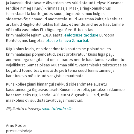
ja kaassüüdistatavate ähvardamises süüdistatud Helyse Kuusmaa
(endise nimega Karu) kriminaalasja. Maa- ja ringkonnakohus
tunnistasid ta kuritegudes süüdi, tuginedes muu hulgas
sideettevõtjalt saadud andmetele. Kuid Kuusmaa kaitsja kaebust
arutanud Riigikohtul tekkis kahtlus, et nende andmete kasutamine
võib olla vastuolus EL-i õigusega. Seetõttu esitas
kriminaalkolleegium 2018. aastal
eelotsuse taotluse
Euroopa
Kohtule, mis langetas
otsuse tänavu 2. märtsil
.
Riigikohus leiab, et sideandmete kasutamine polnud selles
kriminaalasjas põhjendatud, sest prokuratuur küsis liiga palju
andmeid ega selgitanud oma lubades nende kasutamise vältimatut
vajalikkust. Samas piisas Kuusmaa süü tuvastamiseks teistest asjas
kogutud tõenditest, mistõttu jäeti tema süüditunnistamine ja
karistuseks mõistetud vangistus muutmata.
Kuna kolleegiumi hinnangul sekkuti sideandmete alusetu
kasutamisega õigusvastaselt Kuusmaa eraellu, jäetakse rikkumise
heastamiseks riigi kanda 1403 eurot õigusabikulusid, mille
maakohus oli süüdistatavalt välja mõistnud.
Riigikohtu otsusega
saab tutvuda siin
.
Arno Põder
pressiesindaja