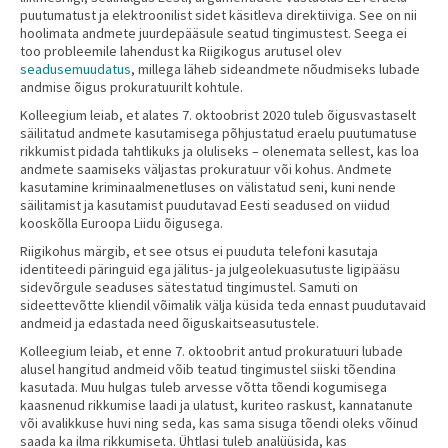
puutumatust ja elektroonilist sidet käsitleva direktiiviga. See on nii
hoolimata andmete juurdepääsule seatud tingimustest. Seega ei
too probleemile lahendust ka Riigikogus arutusel olev
seadusemuudatus
, millega läheb sideandmete nõudmiseks lubade
andmise õigus prokuratuurilt kohtule.
Kolleegium leiab, et alates 7. oktoobrist 2020 tuleb õigusvastaselt
säilitatud andmete kasutamisega põhjustatud eraelu puutumatuse
rikkumist pidada tahtlikuks ja oluliseks – olenemata sellest, kas loa
andmete saamiseks väljastas prokuratuur või kohus. Andmete
kasutamine kriminaalmenetluses on välistatud seni, kuni nende
säilitamist ja kasutamist puudutavad Eesti seadused on viidud
kooskõlla Euroopa Liidu õigusega.
Riigikohus märgib, et see otsus ei puuduta telefoni kasutaja
identiteedi päringuid ega jälitus- ja julgeolekuasutuste ligipääsu
sidevõrgule seaduses sätestatud tingimustel. Samuti on
sideettevõtte kliendil võimalik välja küsida teda ennast puudutavaid
andmeid ja edastada need õiguskaitseasutustele.
Kolleegium leiab, et enne 7. oktoobrit antud prokuratuuri lubade
alusel hangitud andmeid võib teatud tingimustel siiski tõendina
kasutada. Muu hulgas tuleb arvesse võtta tõendi kogumisega
kaasnenud rikkumise laadi ja ulatust, kuriteo raskust, kannatanute
või avalikkuse huvi ning seda, kas sama sisuga tõendi oleks võinud
saada ka ilma rikkumiseta. Ühtlasi tuleb analüüsida, kas