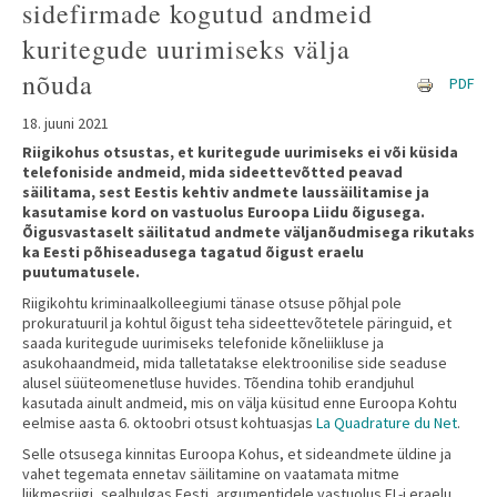
sidefirmade kogutud andmeid
kuritegude uurimiseks välja
nõuda
PDF
18. juuni 2021
​Riigikohus otsustas, et kuritegude uurimiseks ei või küsida
telefoniside andmeid, mida sideettevõtted peavad
säilitama, sest Eestis kehtiv andmete laussäilitamise ja
kasutamise kord on vastuolus Euroopa Liidu õigusega.
Õigusvastaselt säilitatud andmete väljanõudmisega rikutaks
ka Eesti põhiseadusega tagatud õigust eraelu
puutumatusele.
Riigikohtu kriminaalkolleegiumi tänase otsuse põhjal pole
prokuratuuril ja kohtul õigust teha sideettevõtetele päringuid, et
saada kuritegude uurimiseks telefonide kõneliikluse ja
asukohaandmeid, mida talletatakse elektroonilise side seaduse
alusel süüteomenetluse huvides. Tõendina tohib erandjuhul
kasutada ainult andmeid, mis on välja küsitud enne Euroopa Kohtu
eelmise aasta 6. oktoobri otsust kohtuasjas
La Quadrature du Net
.
Selle otsusega kinnitas Euroopa Kohus, et sideandmete üldine ja
vahet tegemata ennetav säilitamine on vaatamata mitme
liikmesriigi, sealhulgas Eesti, argumentidele vastuolus EL-i eraelu