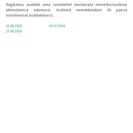
Riigikohus avaldab oma veebilehel viivitamata menetlustaotluse
lahendamise tulemuse. Andmed eemaldatakse 30 päeva
möödumisel avaldamisest.
03.08.2026
10.07.2026
27.05.2026