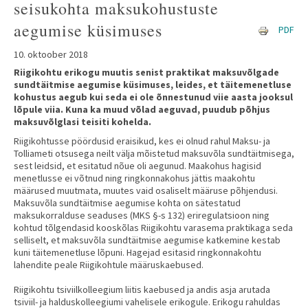
seisukohta maksukohustuste
aegumise küsimuses
PDF
10. oktoober 2018
Riigikohtu erikogu muutis senist praktikat maksuvõlgade
sundtäitmise aegumise küsimuses, leides, et täitemenetluse
kohustus aegub kui seda ei ole õnnestunud viie aasta jooksul
lõpule viia. Kuna ka muud võlad aeguvad, puudub põhjus
maksuvõlglasi teisiti kohelda.
Riigikohtusse pöördusid eraisikud, kes ei olnud rahul Maksu- ja
Tolliameti otsusega neilt välja mõistetud maksuvõla sundtäitmisega,
sest leidsid, et esitatud nõue oli aegunud. Maakohus hagisid
menetlusse ei võtnud ning ringkonnakohus jättis maakohtu
määrused muutmata, muutes vaid osaliselt määruse põhjendusi.
Maksuvõla sundtäitmise aegumise kohta on sätestatud
maksukorralduse seaduses (MKS §-s 132) eriregulatsioon ning
kohtud tõlgendasid kooskõlas Riigikohtu varasema praktikaga seda
selliselt, et maksuvõla sundtäitmise aegumise katkemine kestab
kuni täitemenetluse lõpuni. Hagejad esitasid ringkonnakohtu
lahendite peale Riigikohtule määruskaebused.
Riigikohtu tsiviilkolleegium liitis kaebused ja andis asja arutada
tsiviil- ja halduskolleegiumi vahelisele erikogule. Erikogu rahuldas