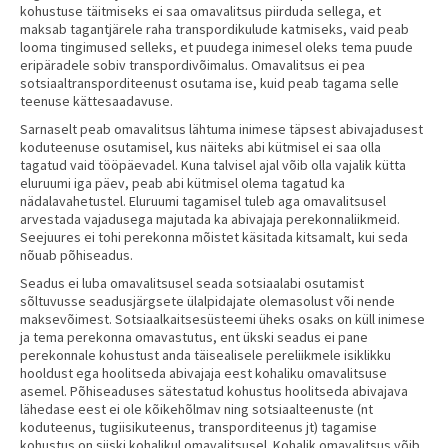
kohustuse täitmiseks ei saa omavalitsus piirduda sellega, et
maksab tagantjärele raha transpordikulude katmiseks, vaid peab
looma tingimused selleks, et puudega inimesel oleks tema puude
eripäradele sobiv transpordivõimalus. Omavalitsus ei pea
sotsiaaltransporditeenust osutama ise, kuid peab tagama selle
teenuse kättesaadavuse.
Sarnaselt peab omavalitsus lähtuma inimese täpsest abivajadusest
koduteenuse osutamisel, kus näiteks abi kütmisel ei saa olla
tagatud vaid tööpäevadel. Kuna talvisel ajal võib olla vajalik kütta
eluruumi iga päev, peab abi kütmisel olema tagatud ka
nädalavahetustel. Eluruumi tagamisel tuleb aga omavalitsusel
arvestada vajadusega majutada ka abivajaja perekonnaliikmeid.
Seejuures ei tohi perekonna mõistet käsitada kitsamalt, kui seda
nõuab põhiseadus.
Seadus ei luba omavalitsusel seada sotsiaalabi osutamist
sõltuvusse seadusjärgsete ülalpidajate olemasolust või nende
maksevõimest. Sotsiaalkaitsesüsteemi üheks osaks on küll inimese
ja tema perekonna omavastutus, ent ükski seadus ei pane
perekonnale kohustust anda täisealisele pereliikmele isiklikku
hooldust ega hoolitseda abivajaja eest kohaliku omavalitsuse
asemel. Põhiseaduses sätestatud kohustus hoolitseda abivajava
lähedase eest ei ole kõikehõlmav ning sotsiaalteenuste (nt
koduteenus, tugiisikuteenus, transporditeenus jt) tagamise
kohustus on siiski kohalikul omavalitsusel. Kohalik omavalitsus võib