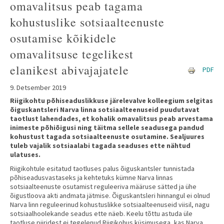
omavalitsus peab tagama
kohustuslike sotsiaalteenuste
osutamise kõikidele
omavalitsuse tegelikest
elanikest abivajajatele
PDF
9. Detsember 2019
Riigikohtu põhiseaduslikkuse järelevalve kolleegium selgitas
õiguskantsleri Narva linna sotsiaalteenuseid puudutavat
taotlust lahendades, et kohalik omavalitsus peab arvestama
inimeste põhiõigusi ning täitma sellele seadusega pandud
kohustust tagada sotsiaalteenuste osutamine. Sealjuures
tuleb vajalik sotsiaalabi tagada seaduses ette nähtud
ulatuses.
Riigikohtule esitatud taotluses palus õiguskantsler tunnistada
põhiseadusvastaseks ja kehtetuks kümne Narva linnas
sotsiaalteenuste osutamist reguleeriva määruse sätted ja ühe
õigustloova akti andmata jätmise. Õiguskantsleri hinnangul ei olnud
Narva linn reguleerinud kohustuslikke sotsiaalteenuseid viisil, nagu
sotsiaalhoolekande seadus ette näeb. Keelu tõttu astuda üle
taotluse piiridest ei tegelenud Riigikohus küsimusega, kas Narva