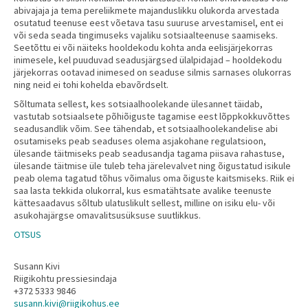
abivajaja ja tema pereliikmete majanduslikku olukorda arvestada
osutatud teenuse eest võetava tasu suuruse arvestamisel, ent ei
või seda seada tingimuseks vajaliku sotsiaalteenuse saamiseks.
Seetõttu ei või näiteks hooldekodu kohta anda eelisjärjekorras
inimesele, kel puuduvad seadusjärgsed ülalpidajad – hooldekodu
järjekorras ootavad inimesed on seaduse silmis sarnases olukorras
ning neid ei tohi kohelda ebavõrdselt.
Sõltumata sellest, kes sotsiaalhoolekande ülesannet täidab,
vastutab sotsiaalsete põhiõiguste tagamise eest lõppkokkuvõttes
seadusandlik võim. See tähendab, et sotsiaalhoolekandelise abi
osutamiseks peab seaduses olema asjakohane regulatsioon,
ülesande täitmiseks peab seadusandja tagama piisava rahastuse,
ülesande täitmise üle tuleb teha järelevalvet ning õigustatud isikule
peab olema tagatud tõhus võimalus oma õiguste kaitsmiseks. Riik ei
saa lasta tekkida olukorral, kus esmatähtsate avalike teenuste
kättesaadavus sõltub ulatuslikult sellest, milline on isiku elu- või
asukohajärgse omavalitsusüksuse suutlikkus.
OTSUS
Susann Kivi
Riigikohtu pressiesindaja
+372 5333 9846
susann.kivi@riigikohus.ee