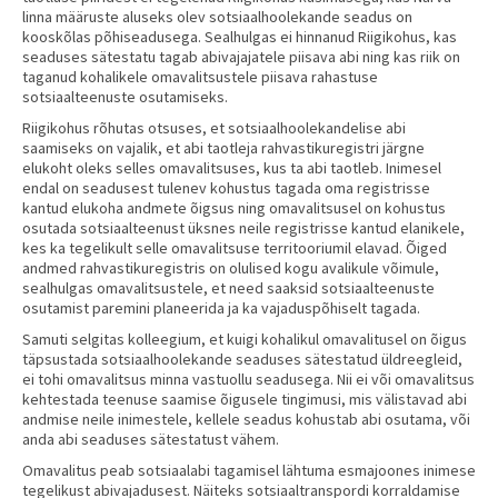
linna määruste aluseks olev sotsiaalhoolekande seadus on
kooskõlas põhiseadusega. Sealhulgas ei hinnanud Riigikohus, kas
seaduses sätestatu tagab abivajajatele piisava abi ning kas riik on
taganud kohalikele omavalitsustele piisava rahastuse
sotsiaalteenuste osutamiseks.
Riigikohus rõhutas otsuses, et sotsiaalhoolekandelise abi
saamiseks on vajalik, et abi taotleja rahvastikuregistri järgne
elukoht oleks selles omavalitsuses, kus ta abi taotleb. Inimesel
endal on seadusest tulenev kohustus tagada oma registrisse
kantud elukoha andmete õigsus ning omavalitsusel on kohustus
osutada sotsiaalteenust üksnes neile registrisse kantud elanikele,
kes ka tegelikult selle omavalitsuse territooriumil elavad. Õiged
andmed rahvastikuregistris on olulised kogu avalikule võimule,
sealhulgas omavalitsustele, et need saaksid sotsiaalteenuste
osutamist paremini planeerida ja ka vajaduspõhiselt tagada.
Samuti selgitas kolleegium, et kuigi kohalikul omavalitusel on õigus
täpsustada sotsiaalhoolekande seaduses sätestatud üldreegleid,
ei tohi omavalitsus minna vastuollu seadusega. Nii ei või omavalitsus
kehtestada teenuse saamise õigusele tingimusi, mis välistavad abi
andmise neile inimestele, kellele seadus kohustab abi osutama, või
anda abi seaduses sätestatust vähem.
Omavalitus peab sotsiaalabi tagamisel lähtuma esmajoones inimese
tegelikust abivajadusest. Näiteks sotsiaaltranspordi korraldamise